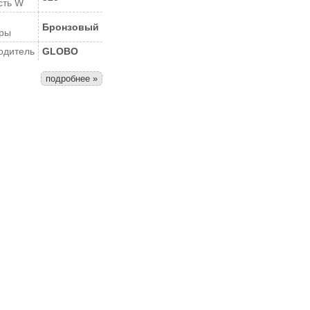
сть W
Бронзовый
ры
одитель
GLOBO
подробнее »