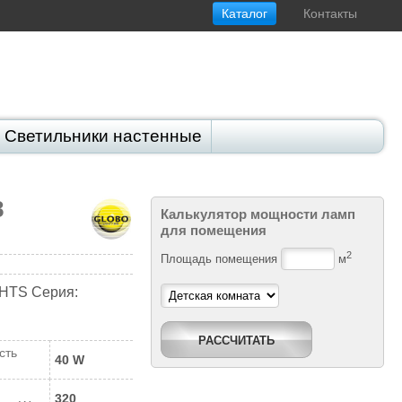
Каталог
Контакты
Светильники настенные
 на солнечных элементах
8
Калькулятор мощности ламп
для помещения
2
Площадь помещения
м
HTS Серия:
сть
40 W
320