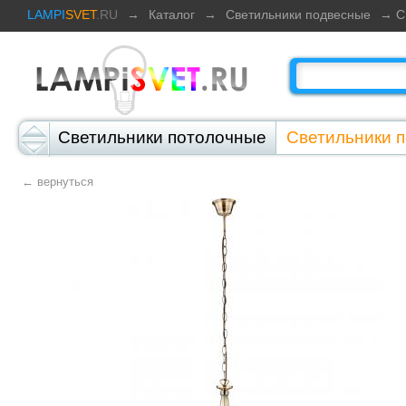
LAMPI
SVET
.RU
→
Каталог
→
Светильники подвесные
→ С
Светильники потолочные
Светильники 
Светильники настольные
Светильники 
← вернуться