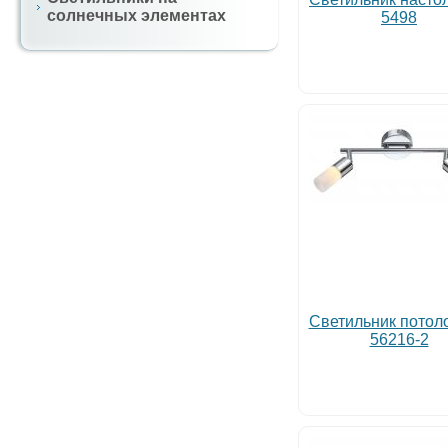
солнечных элементах
5498
Светильник потол
56216-2