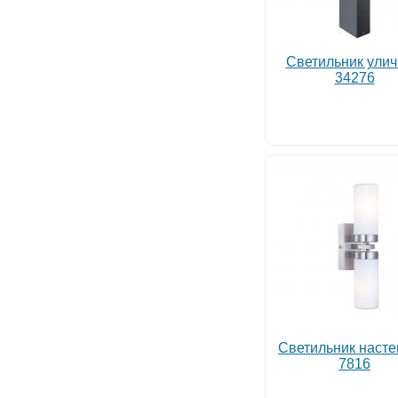
Светильник ули
34276
Светильник наст
7816