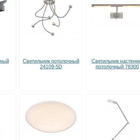
чный
Светильник потолочный
Светильник настенн
24109-5D
потолочный 78300