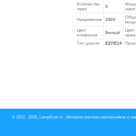
Количество
Мощн
3
ламп
ламп
Общ
Напряжение
230V
мощн
Цвет
Цвет
Белый
плафонов
арма
Тип цоколя
E27/E14
Прои
© 2012 - 2026, LampiSvet.ru - Интернет магазин светильников и ла