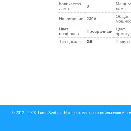
Количество
Мощнос
8
ламп
ламп
Общая
Напряжение
230V
мощнос
Цвет
Цвет
Прозрачный
плафонов
армату
Тип цоколя
G9
Произв
© 2012 - 2026, LampiSvet.ru - Интернет магазин светильников и ла