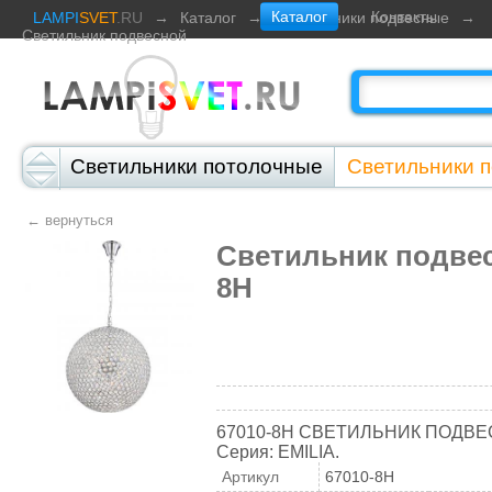
Каталог
Контакты
LAMPI
SVET
.RU
→
Каталог
→
Светильники подвесные
→
Светильник подвесной
Светильники потолочные
Светильники 
Светильники настенно-потолочные
Све
← вернуться
Светильники настольные
Светильник подвес
Светильники 
8H
Светильники на солнечных элементах
67010-8H СВЕТИЛЬНИК ПОДВЕ
Серия: EMILIA.
Артикул
67010-8H