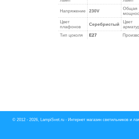
ламп
ламп
Общая
Напряжение
230V
мощнос
Цвет
Цвет
Серебристый
плафонов
армату
Тип цоколя
E27
Произв
© 2012 - 2026, LampiSvet.ru - Интернет магазин светильников и ла