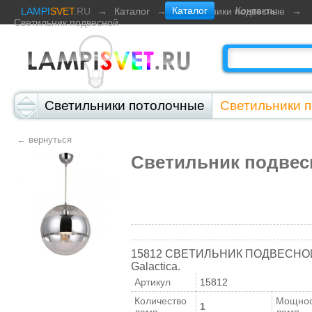
Каталог
Контакты
LAMPI
SVET
.RU
→
Каталог
→
Светильники подвесные
→
Светильник подвесной
Светильники потолочные
Светильники 
Светильники настенно-потолочные
Све
← вернуться
Светильники настольные
Светильник подвес
Светильники 
Светильники на солнечных элементах
15812 СВЕТИЛЬНИК ПОДВЕСНОЙ
Galactica.
Артикул
15812
Количество
Мощнос
1